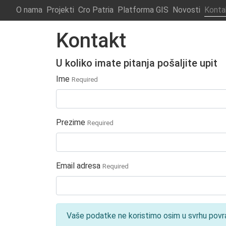
O nama
Projekti
Cro Patria
Platforma GIS
Novosti
Konta
Kontakt
U koliko imate pitanja pošaljite upit
Ime
Required
Prezime
Required
Email adresa
Required
Vaše podatke ne koristimo osim u svrhu povr