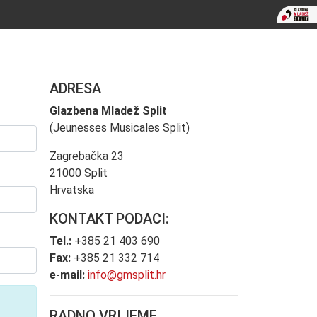
ADRESA
Glazbena Mladež Split
(Jeunesses Musicales Split)
Zagrebačka 23
21000 Split
Hrvatska
KONTAKT PODACI:
Tel.:
+385 21 403 690
Fax:
+385 21 332 714
e-mail:
info@gmsplit.hr
RADNO VRIJEME