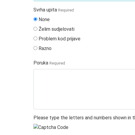
Svrha upita
Required
None
Želim sudjelovati
Problem kod prijave
Razno
Poruka
Required
Please type the letters and numbers shown in t