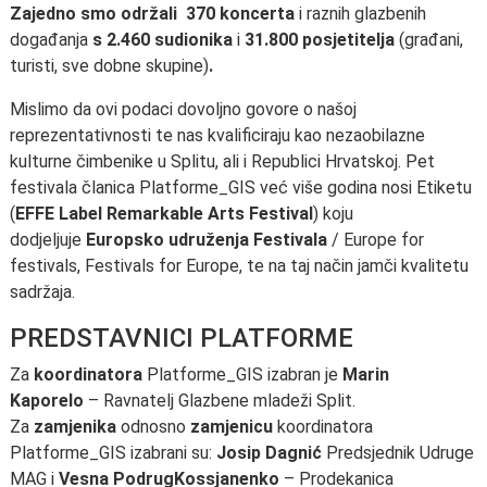
Zajedno smo održali 370 koncerta
i raznih glazbenih
događanja
s 2.460 sudionika
i
31.800 posjetitelja
(građani,
turisti, sve dobne skupine)
.
Mislimo da ovi podaci dovoljno govore o našoj
reprezentativnosti te nas kvalificiraju kao nezaobilazne
kulturne čimbenike u Splitu, ali i Republici Hrvatskoj. Pet
festivala članica Platforme_GIS već više godina nosi Etiketu
(
EFFE Label Remarkable Arts Festival
) koju
dodjeljuje
Europsko udruženja Festivala
/ Europe for
festivals, Festivals for Europe, te na taj način jamči kvalitetu
sadržaja.
PREDSTAVNICI PLATFORME
Za
koordinatora
Platforme_GIS izabran je
Marin
Kaporelo
– Ravnatelj Glazbene mladeži Split.
Za
zamjenika
odnosno
zamjenicu
koordinatora
Platforme_GIS izabrani su:
Josip Dagnić
Predsjednik Udruge
MAG i
Vesna Podrug
Kossjanenko
– Prodekanica