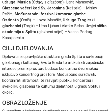
udruga Musica
(
Odgoj s glazbom
)- Lana Marasović,
Glazbene večeri kod Sv. Jeronima
(Kaštela) – Mislav
Režić,
Međunarodni festival komorne glazbe
Ostinato
(Omiš) – Lovre Marušić,
Udruga Trogirski
glazbenici
(Trogir) – Ursa Ljuban i Vlatko Belas,
Umjetnička
akademija u Splitu
(glazbeni odjel) – Vesna Podrug
Kossjanenko.
CILJ DJELOVANJA
Djelovati na upravljačke strukture grada Splita u su-kreaciji
glazbenog i kulturnog života Grada te artikulirati zajedničke
interese prema prostoru buduće koncertne dvoranekao
isključivo koncertnog prostora. Međusobno surađivati,
koordinirati aktivnosti te razvijati publiku, koncertnu i
svekoliku glazbenu te kulturnu djelatnost u gradu Splitu i
okolici.
OBRAZLOŽENJE