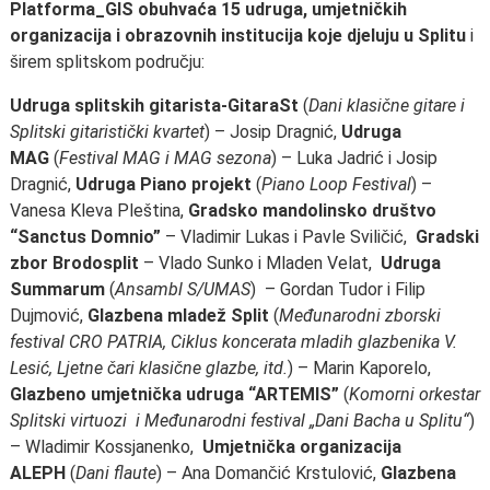
Platforma_GIS obuhvaća 15 udruga, umjetničkih
organizacija i obrazovnih institucija koje djeluju u Splitu
i
širem splitskom području:
Udruga splitskih gitarista-GitaraSt
(
Dani klasične gitare i
Splitski gitaristički kvartet
) – Josip Dragnić,
Udruga
MAG
(
Festival MAG i MAG sezona
) – Luka Jadrić i Josip
Dragnić,
Udruga Piano projekt
(
Piano Loop Festival
) –
Vanesa Kleva Pleština,
Gradsko mandolinsko društvo
“Sanctus Domnio”
– Vladimir Lukas i Pavle Sviličić,
Gradski
zbor Brodosplit
– Vlado Sunko i Mladen Velat,
Udruga
Summarum
(
Ansambl S/UMAS
) – Gordan Tudor i Filip
Dujmović,
Glazbena mladež Split
(
Međunarodni zborski
festival CRO PATRIA, Ciklus koncerata mladih glazbenika V.
Lesić, Ljetne čari klasične glazbe, itd.
) – Marin Kaporelo,
Glazbeno umjetnička udruga “ARTEMIS”
(
Komorni orkestar
Splitski virtuozi i Međunarodni festival „Dani Bacha u Splitu“
)
– Wladimir Kossjanenko,
Umjetnička organizacija
ALEPH
(
Dani flaute
) – Ana Domančić Krstulović,
Glazbena