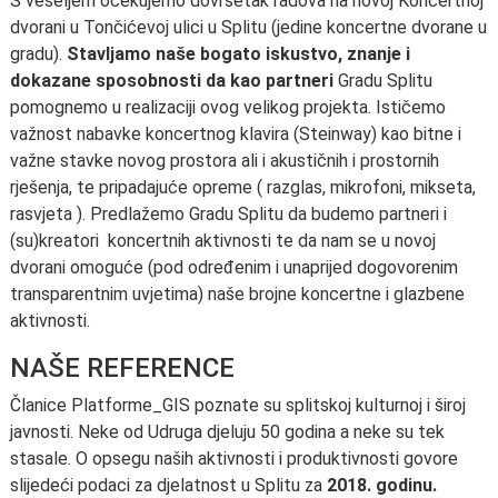
S veseljem očekujemo dovršetak radova na novoj Koncertnoj
dvorani u Tončićevoj ulici u Splitu (jedine koncertne dvorane u
gradu).
Stavljamo naše bogato iskustvo, znanje i
dokazane sposobnosti da kao partneri
Gradu Splitu
pomognemo u realizaciji ovog velikog projekta. Ističemo
važnost nabavke koncertnog klavira (Steinway) kao bitne i
važne stavke novog prostora ali i akustičnih i prostornih
rješenja, te pripadajuće opreme ( razglas, mikrofoni, mikseta,
rasvjeta ). Predlažemo Gradu Splitu da budemo partneri i
(su)kreatori koncertnih aktivnosti te da nam se u novoj
dvorani omoguće (pod određenim i unaprijed dogovorenim
transparentnim uvjetima) naše brojne koncertne i glazbene
aktivnosti.
NAŠE REFERENCE
Članice Platforme_GIS poznate su splitskoj kulturnoj i široj
javnosti. Neke od Udruga djeluju 50 godina a neke su tek
stasale. O opsegu naših aktivnosti i produktivnosti govore
slijedeći podaci za djelatnost u Splitu za
2018. godinu.