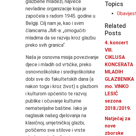
glazbene mladeži, najveće
Topics
nevladine organizacije koja je
Obavijes
započela s radom 1945. godine u
Belgiji. Cilj nam je, kao i svim
Related
članicama JMI-a: „omogućiti
Posts
mladima da se razviju kroz glazbu
4. koncert
preko svih granica“.
VIII.
Naša je osnovna misija povezivanje
CIKLUSA
djece i mladih od vrtićke, preko
KONCERATA
osnovnoškolske i srednjoškolske
MLADIH
dobi sve do fakultetskih dana (a
GLAZBENIKA
nakon toga i kroz život) s glazbom
mo. VINKO
i kulturom općenito te razvoj
LESIĆ
publike i očuvanje kulturne
sezona
nematerijalne baštine. Iako je
2018./2019.
naglasak našeg djelovanja na
Natječaj za
klasičnoj, umjetničkoj glazbi,
nove
potičemo sve stilove i vrste
zborske