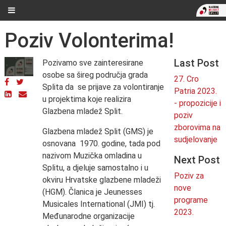
Poziv Volonterima!
Last Post
Pozivamo sve zainteresirane
osobe sa šireg područja grada
27. Cro
Splita da se prijave za volontiranje
Patria 2023.
u projektima koje realizira
- propozicije i
Glazbena mladež Split.
poziv
zborovima na
Glazbena mladež Split (GMS) je
sudjelovanje
osnovana 1970. godine, tada pod
nazivom Muzička omladina u
Next Post
Splitu, a djeluje samostalno i u
Poziv za
okviru Hrvatske glazbene mladeži
nove
(HGM). Članica je Jeunesses
programe
Musicales International (JMI) tj.
2023.
Međunarodne organizacije