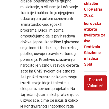
glazbe, pojedinačno te grupno
skladbe
muziciranje, a cilj nam je i očuvanje
CroPatria
tradicije i baštine koju njegujemo
2022.
educiranjem putem raznovrsnih
Europska
animatorsko-pedagoških
etiketa
programa. Djeci i mladima
kvalitete za
omogućujemo da iz prvih redova
dva
dožive ljepotu kazališne i glazbene
festivala
umjetnosti te da kao jedna cjelina,
Glazbene
publika, usvoje i pravila kulturnog
mladeži
ponašanja. Kreativno izražavanje
Split
naročito je važno u razvoju djeteta,
zato im GMS svojom djelatnosti
želi pružiti mjesto na kojem mogu
Postani
izraziti svoje ideje i talente u
Volonter!
sklopu raznovrsnih projekata. Na
taj način djeca i mladi pretvaraju se
u izvođače, čime će iskusiti koliko
je kontinuiranog i napornog rada