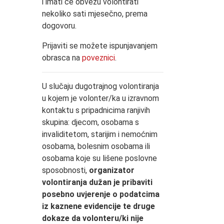
i imati će obvezu volontirati
nekoliko sati mjesečno, prema
dogovoru.
Prijaviti se možete ispunjavanjem
obrasca na
poveznici
.
U slučaju dugotrajnog volontiranja
u kojem je volonter/ka u izravnom
kontaktu s pripadnicima ranjivih
skupina: djecom, osobama s
invaliditetom, starijim i nemoćnim
osobama, bolesnim osobama ili
osobama koje su lišene poslovne
sposobnosti,
organizator
volontiranja dužan je pribaviti
posebno uvjerenje o podatcima
iz kaznene evidencije te druge
dokaze da volonteru/ki nije